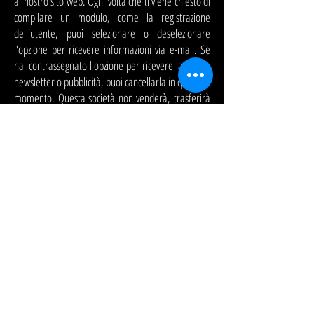
al nostro sito web. Ogni volta che ti viene chiesto di
compilare un modulo, come la registrazione
dell'utente, puoi selezionare o deselezionare
l'opzione per ricevere informazioni via e-mail. Se
hai contrassegnato l'opzione per ricevere la nostra
newsletter o pubblicità, puoi cancellarla in qualsiasi
momento. Questa società non venderà, trasferirà
o distribuirà le informazioni personali raccolte
senza il tuo consenso, a meno che non sia richiesto
da un giudice con un'ingiunzione del tribunale.
.
RIVERSMENT si riserva il diritto di
modificare i termini della presente
Informativa sulla privacy in qualsiasi
momento.
PER CONTATTARE IL NOSTRO TEAM DI
VENDITA CHIAMA O INVIA UNA MAIL:
Tel:
+52 (8116475772)
E-mail:
contacto@riversment.com